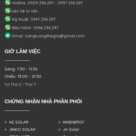
Hotline: 0909 296 297 - 0937 296 297
Liên hệ tư vấn
Kỹ thuật: 0947 296 297
Bảo hành: 0966 296 297
Email: nangluongthegioi@gmail.com
GIỜ LÀM VIỆC
Sáng: 7:30 - 11:30
Chiều: 13:00 - 21:30
Từ Thứ 2 - Thứ 7
CHỨNG NHẬN NHÀ PHÂN PHỐI
> AE SOLAR
> INHENERGY
> JINKO SOLAR
> JA Solar