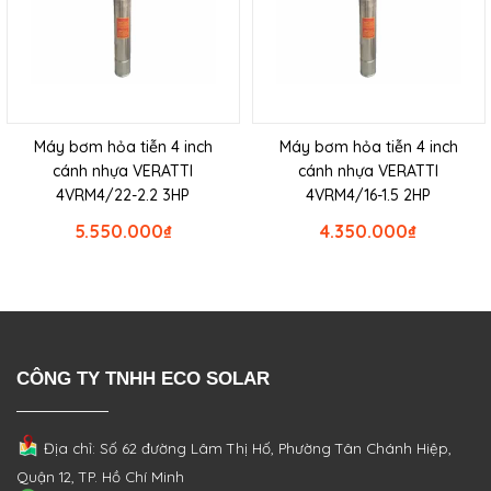
Máy bơm hỏa tiễn 4 inch
Máy bơm hỏa tiễn 4 inch
cánh nhựa VERATTI
cánh nhựa VERATTI
4VRM4/22-2.2 3HP
4VRM4/16-1.5 2HP
5.550.000
₫
4.350.000
₫
CÔNG TY TNHH ECO SOLAR
Địa chỉ: Số 62 đường Lâm Thị Hố, Phường
Tân Chánh Hiệp,
Quận 12, TP. Hồ Chí Minh