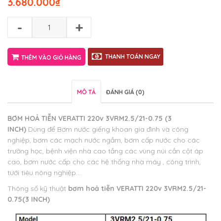
3.680.000
₫
-
+
THANH TOÁN NGAY
THÊM VÀO GIỎ HÀNG
MÔ TẢ
ĐÁNH GIÁ (0)
BƠM HOẢ TIỄN VERATTI 220v 3VRM2.5/21-0.75 (3
INCH)
Dùng để Bơm nước giếng khoan gia đình và công
nghiệp, bơm các mạch nước ngầm, bơm cấp nước cho các
trường học, bệnh viện nhà cao tầng các vùng núi cần cột áp
cao, bơm nước cấp cho các hệ thống nhà máy , công trình,
tưới tiêu nông nghiệp….
Thông số kỹ thuật
bơm hoả tiễn VERATTI 220v 3VRM2.5/21-
0.75(3 INCH)