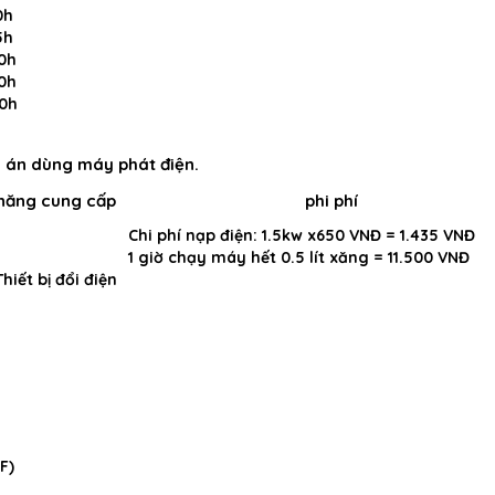
0h
5h
0h
0h
0h
 án dùng máy phát điện.
năng cung cấp
phi phí
Chi phí nạp điện: 1.5kw x650 VNĐ = 1.435 VNĐ
1 giờ chạy máy hết 0.5 lít xăng = 11.500 VNĐ
iết bị đổi điện
F)