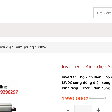
 Kích điện Samyoung 1000W
Inverter – Kích điệ
Inverter –
bộ kich điện
– bộ 
12VDC sang dòng điện xoay 
bình acquy 12vDC dân dụng, 
1.990.000
₫
2.200.000
₫
-
+