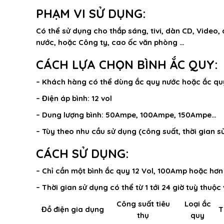
PHẠM VI SỬ DỤNG:
Có thể sử dụng cho thắp sáng, tivi, dàn CD, Video
nước, hoặc Công ty, cao ốc văn phòng …
CÁCH LỰA CHỌN BÌNH ẮC QUY:
– Khách hàng có thể dùng
ắc quy nước
hoặc ắc qu
– Điện áp bình: 12 vol
– Dung lượng bình: 50Ampe, 100Ampe, 150Ampe…
– Tùy theo nhu cầu sử dụng (công suất, thời gian sử
CÁCH SỬ DỤNG:
– Chỉ cần một bình ắc quy 12 Vol, 100Amp hoặc hơn v
– Thời gian sử dụng có thể từ 1 tới 24 giờ tuỳ thuộ
Công suất tiêu
Loại ắc
Đồ điện gia dụng
T
thụ
quy