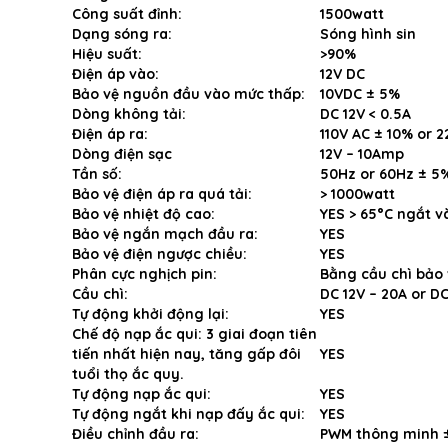
Công suất đỉnh:
1500watt
Dạng sóng ra:
Sóng hình sin
Hiệu suất:
>90%
Điện áp vào:
12V DC
Bảo vệ nguồn đầu vào mức thấp:
10VDC ± 5%
Dòng không tải:
DC 12V < 0.5A
Điện áp ra:
110V AC ± 10% or 
Dòng điện sạc
12V – 10Amp
Tần số:
50Hz or 60Hz ± 5%
Bảo vệ điện áp ra quá tải:
> 1000watt
Bảo vệ nhiệt độ cao:
YES > 65°C ngắt 
Bảo vệ ngắn mạch đầu ra:
YES
Bảo vệ điện ngược chiều:
YES
Phân cực nghịch pin:
Bằng cầu chì bảo 
Cầu chì:
DC 12V – 20A or DC
Tự động khởi động lại:
YES
Chế độ nạp ắc qui: 3 giai đoạn tiên
tiến nhất hiện nay, tăng gấp đôi
YES
tuổi thọ ắc quy.
Tự động nạp ắc qui:
YES
Tự động ngắt khi nạp đấy ắc qui:
YES
Điều chỉnh đầu ra:
PWM thông minh 