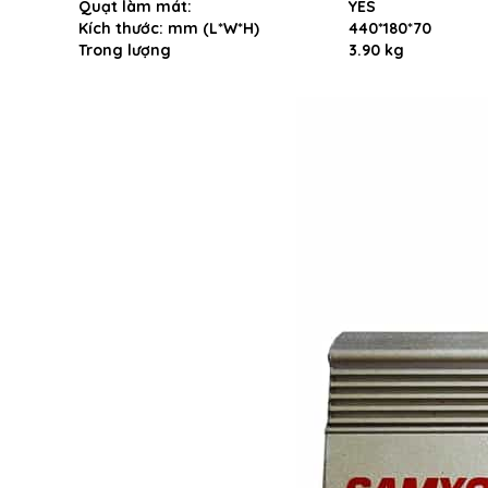
Quạt làm mát:
YES
Kích thước: mm (L*W*H)
440*180*70
Trong lượng
3.90 kg