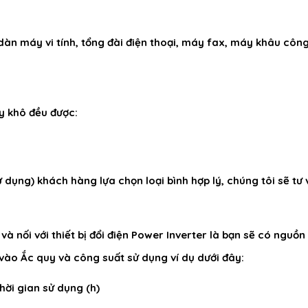
, dàn máy vi tính, tổng đài điện thoại, máy fax, máy khâu 
y khô đều được:
 dụng) khách hàng lựa chọn loại bình hợp lý, chúng tôi sẽ tư 
à nối với thiết bị đổi điện Power Inverter là bạn sẽ có nguồn 
c vào Ắc quy và công suất sử dụng ví dụ dưới đây:
hời gian sử dụng (h)