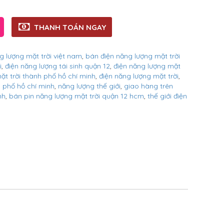
THANH TOÁN NGAY
g lượng mặt trời việt nam
,
bán điện năng lượng mặt trời
i
,
điện năng lượng tái sinh quận 12
,
điện năng lượng mặt
t trời thành phố hồ chí minh
,
điện năng lượng mặt trời
,
h phố hồ chí minh
,
năng lượng thế giới
,
giao hàng trên
nh
,
bán pin năng lượng mặt trời quận 12 hcm
,
thế giới điện