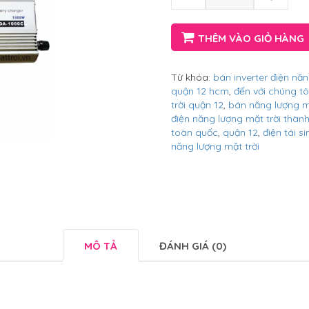
THÊM VÀO GIỎ HÀNG
Từ khóa:
bán inverter điện năn
quận 12 hcm
,
đến với chúng tô
trời quận 12
,
bán năng lượng mặ
điện năng lượng mặt trời thàn
toàn quốc
,
quận 12
,
điện tái si
năng lượng mặt trời
MÔ TẢ
ĐÁNH GIÁ (0)