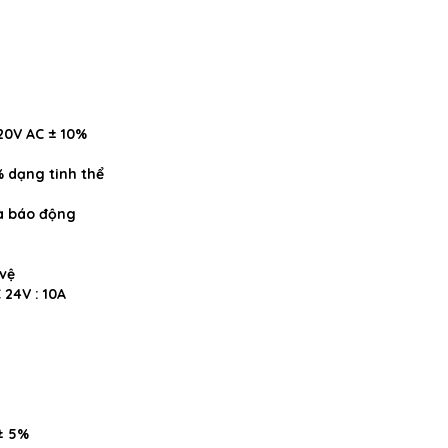
220V AC ± 10%
 dạng tinh thể
và báo động
vệ
 24V : 10A
± 5%