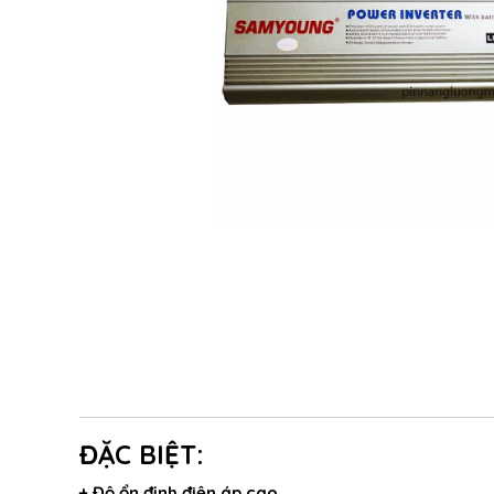
ĐẶC BIỆT:
+ Độ ổn định điện áp cao.