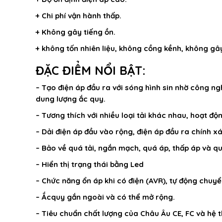
+ Chi phí vận hành thấp.
+ Không gây tiếng ồn.
+ không tốn nhiên liệu, không cồng kềnh, không g
ĐẶC ĐIỂM NỔI BẬT:
– Tạo điện áp đầu ra với sóng hình sin nhờ công n
dung lượng ắc quy.
– Tương thích với nhiều loại tải khác nhau, hoạt đ
– Dải điện áp đầu vào rộng, điện áp đầu ra chính x
– Bảo về quá tải, ngắn mạch, quá áp, thấp áp và q
– Hiển thị trạng thái bằng Led
– Chức năng ổn áp khi có điện (AVR), tự động chuyể
– Ắcquy gắn ngoài và có thể mở rộng.
– Tiêu chuẩn chất lượng của Châu Âu CE, FC và hệ t