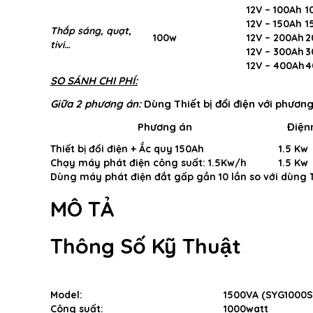
12V – 100Ah
1
12V – 150Ah
1
Thắp sáng, quạt,
100w
12V – 200Ah
2
tivi…
12V – 300Ah
3
12V – 400Ah
4
SO SÁNH CHI PHÍ:
Giữa 2 phương án:
Dùng
Thiết bị đổi điện
với phương
Phương án
Điện
Thiết bị đổi điện + Ắc quy 150Ah
1.5 Kw
Chạy máy phát điện công suất: 1.5Kw/h
1.5 Kw
Dùng máy phát điện đắt gấp gần 10 lần so với dùng Th
MÔ TẢ
Thông Số Kỹ Thuật
Model:
1500VA (SYG1000S
Công suất:
1000watt