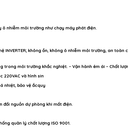
ây ô nhiễm môi trường như chạy máy phát điện.
ghệ INVERTER; không ồn, không ô nhiễm môi trường, an toàn c
ộng trong môi trường khắc nghiệt. – Vận hành êm ái – Chất lượ
ác 220VAC và hình sin
uá nhiệt, bảo vệ ắcquy
n đổi nguồn dự phòng khi mất điện.
hống quản lý chất lượng ISO 9001.