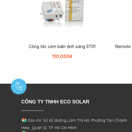
Công tắc cảm biến ánh sáng ST01
Remote đ
110.000
₫
CÔNG TY TNHH ECO SOLAR
Địa chỉ: Số 62 đường Lâm Thị Hố, Phường
Tân Chánh
Hiệp, Quận 12, TP. Hồ Chí Minh