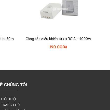
ết bị 50m
Công tắc điều khiển từ xa RC1A – 4000W
190.000
₫
Ề CHÚNG TÔI
 GIỚI THIỆU
 TRANG CHỦ