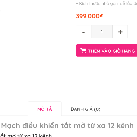
+ Kích thước nhỏ gọn, dễ lắp đ
399.000
₫
-
+
THÊM VÀO GIỎ HÀNG
MÔ TẢ
ĐÁNH GIÁ (0)
Mạch điều khiển tắt mở từ xa 12 kênh
tắt mở từ xa 12 kênh