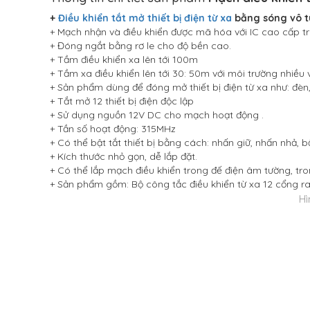
+
Điều khiển tắt mở thiết bị điện từ xa
bằng sóng vô 
+ Mạch nhận và điều khiển được mã hóa với IC cao cấp t
+ Đóng ngắt bằng rơ le cho độ bền cao.
+ Tầm điều khiển xa lên tới 100m
+ Tầm xa điều khiển lên tới 30: 50m với môi trường nhiều 
+ Sản phẩm dùng để đóng mở thiết bị điện từ xa như: đèn
+ Tắt mở 12 thiết bị điện độc lập
+ Sử dụng nguồn 12V DC cho mạch hoạt động .
+ Tần số hoạt động: 315MHz
+ Có thể bật tắt thiết bị bằng cách: nhấn giữ, nhấn nhả, bật
+ Kích thước nhỏ gọn, dễ lắp đặt.
+ Có thể lắp mạch điều khiển trong đế điện âm tường, tr
+ Sản phẩm gồm: Bộ công tắc điều khiển từ xa 12 cổng 
Hi