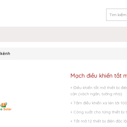
2 kênh
Mạch điều khiển tắt 
+ Điều khiển tắt mở thiết bị đ
cản (vách ngăn, tường nhà)
+ Tầm điều khiển xa lên tới 1
+ Công suất cho từng thiết bị 
+ Tắt mở 12 thiết bị điện độc l