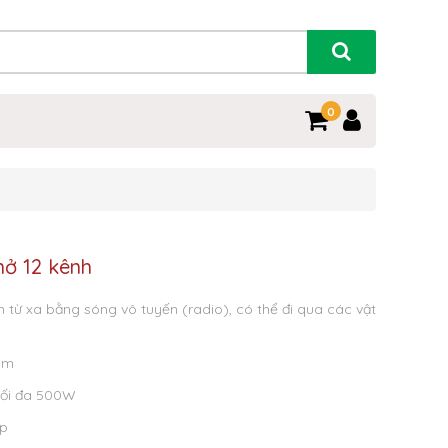
0
mở 12 kênh
iện từ xa bằng sóng vô tuyến (radio), có thể đi qua các vật
00m
tối đa 500W
ập