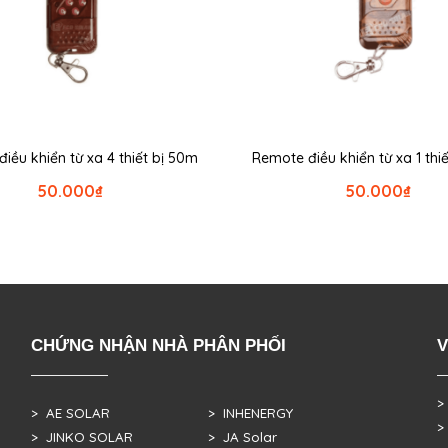
iều khiển từ xa 4 thiết bị 50m
Remote điều khiển từ xa 1 thi
50.000
₫
50.000
₫
CHỨNG NHẬN NHÀ PHÂN PHỐI
V
>
> AE SOLAR
> INHENERGY
>
> JINKO SOLAR
> JA Solar