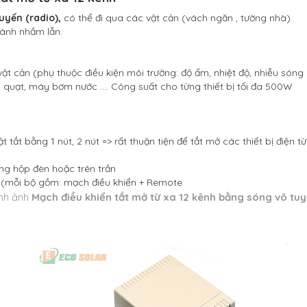
tuyến
(radio),
có thể đi qua các vật cản (vách ngăn , tường nhà)
ránh nhầm lẫn.
vật cản (phụ thuộc điều kiện môi trường: độ ẩm, nhiệt độ, nhiễu sóng 
, quạt, máy bơm nước …. Công suất cho từng thiết bị tối đa 500W
 tắt bằng 1 nút, 2 nút => rất thuận tiện để tắt mở các thiết bị điện từ
ong hộp đèn hoặc trên trần
ra(mỗi bộ gồm: mạch điều khiển + Remote
̀nh ảnh
Mạch điều khiển tắt mở từ xa 12 kênh bằng sóng vô tuy