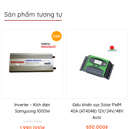
Sản phẩm tương tự
Sale
Inverter – Kích điện
Điều khiển sạc Solar PWM
Samyoung 1000W
40A (AT4048) 12V/24V/48V
Auto
2.200.000
₫
650.000
₫
1.990.000
₫