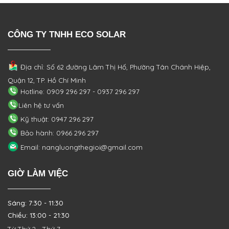
CÔNG TY TNHH ECO SOLAR
Địa chỉ: Số 62 đường Lâm Thị Hố, Phường
Tân Chánh Hiệp,
Quận 12, TP. Hồ Chí Minh
Hotline: 0909 296 297 - 0937 296 297
Liên hệ tư vấn
Kỹ thuật: 0947 296 297
Bảo hành: 0966 296 297
Email: nangluongthegioi@gmail.com
GIỜ LÀM VIỆC
Sáng: 7:30 - 11:30
Chiều: 13:00 - 21:30
Từ Thứ 2 - Thứ 7