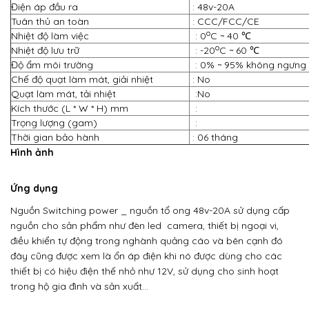
Điện áp đầu ra
: 48v-20A
Tuân thủ an toàn
: CCC/FCC/CE
o
Nhiệt độ làm việc
: 0­­­
C ~ 40 ℃
o
Nhiệt độ lưu trữ
: -20
C ~ 60 ℃
Độ ẩm môi trường
: 0% ~ 95% không ngưng
Chế độ quạt làm mát, giải nhiệt
: No
Quạt làm mát, tải nhiệt
:No
Kích thước (L * W * H) mm
:
Trọng lượng (gam)
:
Thời gian bảo hành
: 06 tháng
Hình ảnh
Ứng dụng
Nguồn Switching power
_
nguồn tổ ong
48v-20A sử dụng cấp
nguồn cho sản phẩm như đèn led camera, thiết bị ngoại vi,
điều khiển tự động trong nghành quảng cáo và bên cạnh đó
đây cũng được xem là ổn áp điện khi nó được dùng cho các
thiết bị có hiệu điện thế nhỏ như 12V, sử dụng cho sinh hoạt
trong hộ gia đình và sản xuất…