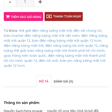
-
+
THANH TOÁN NGAY
THÊM VÀO GIỎ HÀNG
Từ khóa:
thế giới điện năng lượng mặt trời
,
đến với chúng tôi
,
bán inverter điện năng lượng mặt trời việt nam
,
điện năng lượng
mặt trời quận 12
,
bán điện năng lượng mặt trời quận 12 hcm
,
điện năng lượng mặt trời
,
điện năng lượng tái sinh quận 12
,
năng
lượng thế giới
,
bán năng lượng mặt trời thành phố hồ chí minh
,
giao hàng trên toàn quốc
,
điện năng lượng mặt trời thành phố
hồ chí minh
,
quận 12
,
điện tái sinh
,
bán pin năng lượng mặt trời
quận 12 hcm
MÔ TẢ
ĐÁNH GIÁ (0)
Thông tin sản phẩm:
Nguồn Switching power
_
nguồn tổ ong
48v-20A là bộ đổi