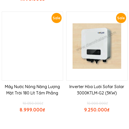
Sale
Sale
Máy Nước Nóng Năng Lượng
Inverter Hòa Lưới Sofar Solar
Mặt Trời 180 Lít Tấm Phẳng
3000KTLM-G2 (3KW)
10.050.000
₫
10.000.000
₫
8.999.000
₫
9.250.000
₫