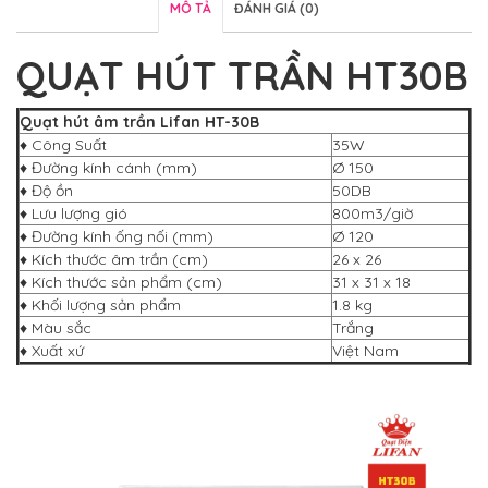
MÔ TẢ
ĐÁNH GIÁ (0)
QUẠT HÚT TRẦN HT30B
Quạt hút âm trần Lifan HT-30B
♦ Công Suất
35W
♦ Đường kính cánh (mm)
Ø 150
♦ Độ ồn
50DB
♦ Lưu lượng gió
800m3/giờ
♦ Đường kính ống nối (mm)
Ø 120
♦ Kích thước âm trần (cm)
26 x 26
♦ Kích thước sản phẩm (cm)
31 x 31 x 18
♦ Khối lượng sản phẩm
1.8 kg
♦ Màu sắc
Trắng
♦ Xuất xứ
Việt Nam