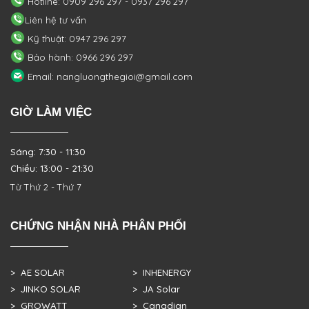
Hotline: 0909 296 297 - 0937 296 297
Liên hệ tư vấn
Kỹ thuật: 0947 296 297
Bảo hành: 0966 296 297
Email: nangluongthegioi@gmail.com
GIỜ LÀM VIỆC
Sáng: 7:30 - 11:30
Chiều: 13:00 - 21:30
Từ Thứ 2 - Thứ 7
CHỨNG NHẬN NHÀ PHÂN PHỐI
> AE SOLAR
> INHENERGY
> JINKO SOLAR
> JA Solar
> GROWATT
> Canadian