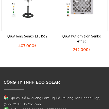
Quạt lửng Senko LTS1632
Quạt hút âm trần Senko
HT150
407.000
₫
242.000
₫
CÔNG TY TNHH ECO SOLAR
Địa chỉ: Số 62 đường Lâm Thị Hố, Phường
Tân Chánh Hiệp,
Quận 12, TP. Hồ Chí Minh