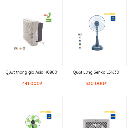
Quạt thông gió Asia H08001
Quạt Lửng Senko LS1630
441.000
₫
330.000
₫