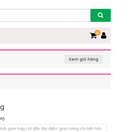
0
Xem giỏ hàng
ng
ọn)