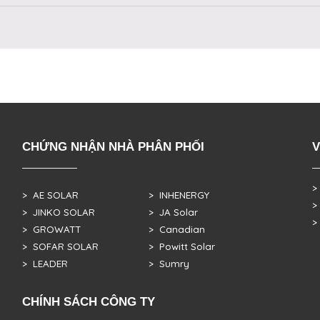
CHỨNG NHẬN NHÀ PHÂN PHỐI
V
>
> AE SOLAR
> INHENERGY
>
> JINKO SOLAR
> JA Solar
>
> GROWATT
> Canadian
> SOFAR SOLAR
> Powitt Solar
> LEADER
> Sumry
CHÍNH SÁCH CÔNG TY