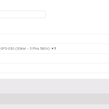
15-SP3-030 (30kW – 3 Pha 380V)
× 1