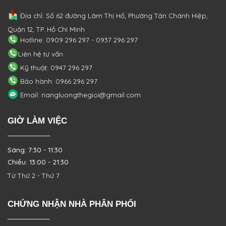
Địa chỉ: Số 62 đường Lâm Thị Hố, Phường
Tân Chánh Hiệp,
Quận 12, TP. Hồ Chí Minh
Hotline: 0909 296 297 - 0937 296 297
Liên hệ tư vấn
Kỹ thuật: 0947 296 297
Bảo hành: 0966 296 297
Email: nangluongthegioi@gmail.com
GIỜ LÀM VIỆC
Sáng: 7:30 - 11:30
Chiều: 13:00 - 21:30
Từ Thứ 2 - Thứ 7
CHỨNG NHẬN NHÀ PHÂN PHỐI