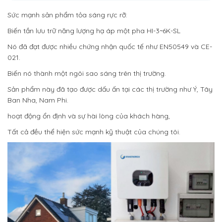
Sức mạnh sản phẩm tỏa sáng rực rỡ:
Biến tần lưu trữ năng lượng hạ áp một pha HI-3~6K-SL
Nó đã đạt được nhiều chứng nhận quốc tế như EN50549 và CE-
021.
Biến nó thành một ngôi sao sáng trên thị trường.
Sản phẩm này đã tạo được dấu ấn tại các thị trường như Ý, Tây
Ban Nha, Nam Phi.
hoạt động ổn định và sự hài lòng của khách hàng,
Tất cả đều thể hiện sức mạnh kỹ thuật của chúng tôi.