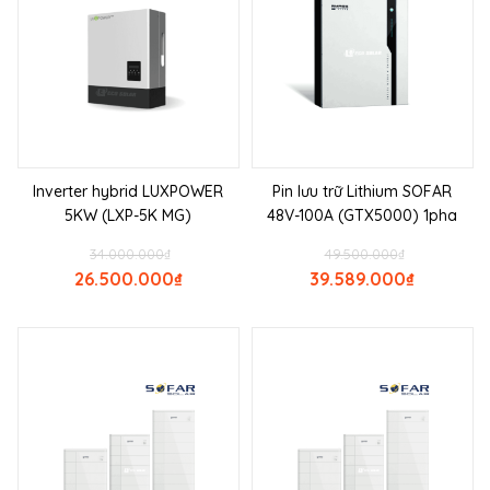
Inverter hybrid LUXPOWER
Pin lưu trữ Lithium SOFAR
5KW (LXP-5K MG)
48V-100A (GTX5000) 1pha
34.000.000
₫
49.500.000
₫
26.500.000
₫
39.589.000
₫