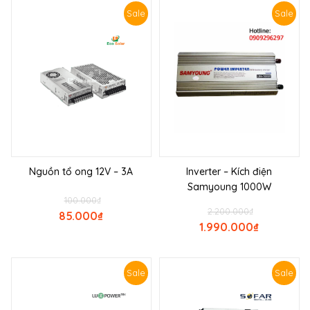
Sale
Sale
Nguồn tổ ong 12V – 3A
Inverter – Kích điện
Samyoung 1000W
100.000
₫
2.200.000
₫
85.000
₫
1.990.000
₫
Sale
Sale