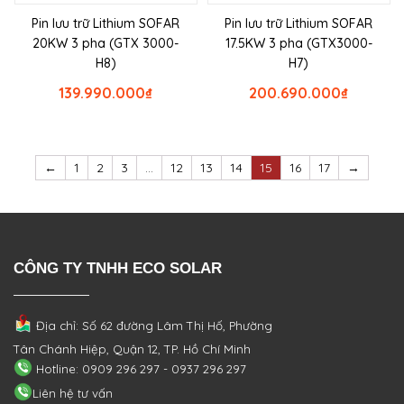
Pin lưu trữ Lithium SOFAR
Pin lưu trữ Lithium SOFAR
20KW 3 pha (GTX 3000-
17.5KW 3 pha (GTX3000-
H8)
H7)
139.990.000
₫
200.690.000
₫
←
1
2
3
…
12
13
14
15
16
17
→
CÔNG TY TNHH ECO SOLAR
Địa chỉ: Số 62 đường Lâm Thị Hố, Phường
Tân Chánh Hiệp, Quận 12, TP. Hồ Chí Minh
Hotline: 0909 296 297 - 0937 296 297
Liên hệ tư vấn