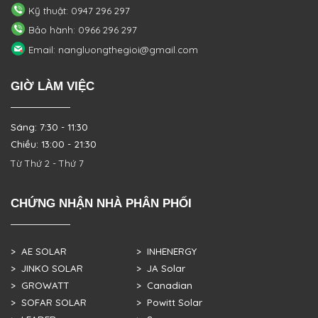
Kỹ thuật: 0947 296 297
Bảo hành: 0966 296 297
Email: nangluongthegioi@gmail.com
GIỜ LÀM VIỆC
Sáng: 7:30 - 11:30
Chiều: 13:00 - 21:30
Từ Thứ 2 - Thứ 7
CHỨNG NHẬN NHÀ PHÂN PHỐI
> AE SOLAR
> INHENERGY
> JINKO SOLAR
> JA Solar
> GROWATT
> Canadian
> SOFAR SOLAR
> Powitt Solar