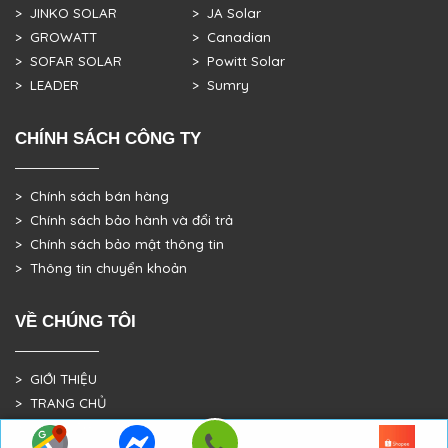
> JINKO SOLAR
> JA Solar
> GROWATT
> Canadian
> SOFAR SOLAR
> Powitt Solar
> LEADER
> Sumry
CHÍNH SÁCH CÔNG TY
> Chính sách bán hàng
> Chính sách bảo hành và đổi trả
> Chính sách bảo mật thông tin
> Thông tin chuyển khoản
VỀ CHÚNG TÔI
> GIỚI THIỆU
> TRANG CHỦ
> DỰ ÁN THỰC TẾ