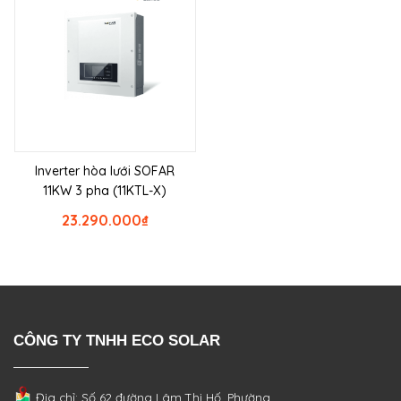
Inverter hòa lưới SOFAR
11KW 3 pha (11KTL-X)
23.290.000
₫
CÔNG TY TNHH ECO SOLAR
Địa chỉ: Số 62 đường Lâm Thị Hố, Phường