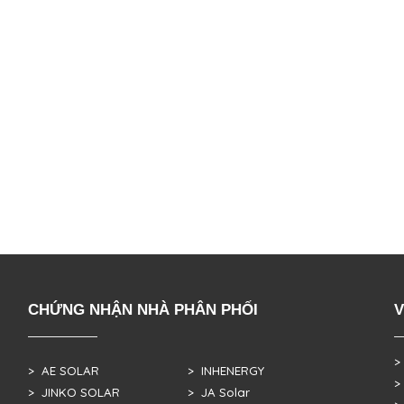
CHỨNG NHẬN NHÀ PHÂN PHỐI
V
>
> AE SOLAR
> INHENERGY
>
> JINKO SOLAR
> JA Solar