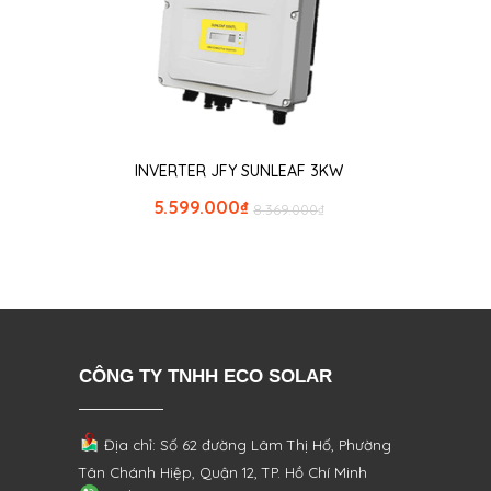
INVERTER JFY SUNLEAF 3KW
5.599.000
₫
8.369.000
₫
CÔNG TY TNHH ECO SOLAR
Địa chỉ: Số 62 đường Lâm Thị Hố, Phường
Tân Chánh Hiệp, Quận 12, TP. Hồ Chí Minh