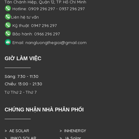
Tân Chánh Hiệp, Quận 12, TP. Hồ Chí Minh
Hotline: 0909 296 297 - 0937 296 297
Liên hệ tư vấn
Kỹ thuật: 0947 296 297
Bảo hành: 0966 296 297
Email: nangluongthegioi@gmail.com
GIỜ LÀM VIỆC
Sáng: 7:30 - 11:30
Chiều: 13:00 - 21:30
Từ Thứ 2 - Thứ 7
CHỨNG NHẬN NHÀ PHÂN PHỐI
> AE SOLAR
> INHENERGY
> JINKO SOLAR
> JA Solar