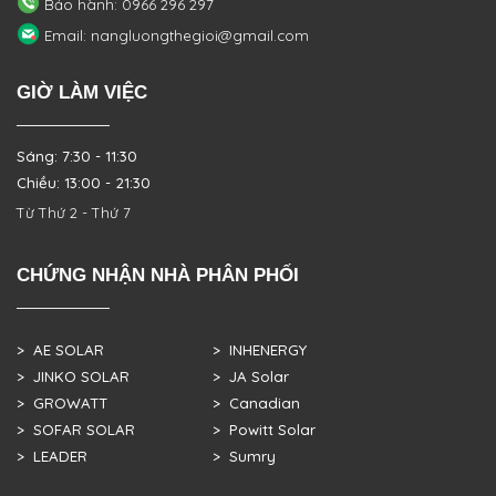
Bảo hành: 0966 296 297
Email: nangluongthegioi@gmail.com
GIỜ LÀM VIỆC
Sáng: 7:30 - 11:30
Chiều: 13:00 - 21:30
Từ Thứ 2 - Thứ 7
CHỨNG NHẬN NHÀ PHÂN PHỐI
> AE SOLAR
> INHENERGY
> JINKO SOLAR
> JA Solar
> GROWATT
> Canadian
> SOFAR SOLAR
> Powitt Solar
> LEADER
> Sumry