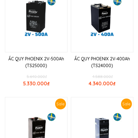
ẮC QUY PHOENIX 2V-500Ah
ẮC QUY PHOENIX 2V-400Ah
(TS25000)
(TS24000)
5.640.000
₫
4.588.000
₫
5.330.000
₫
4.340.000
₫
Sale
Sale