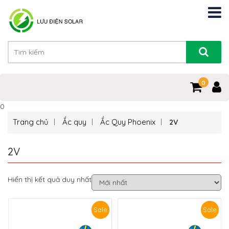
0
0
Trang chủ
Ắc quy
Ắc Quy Phoenix
2V
2V
Hiển thị kết quả duy nhất
Sale
Sale