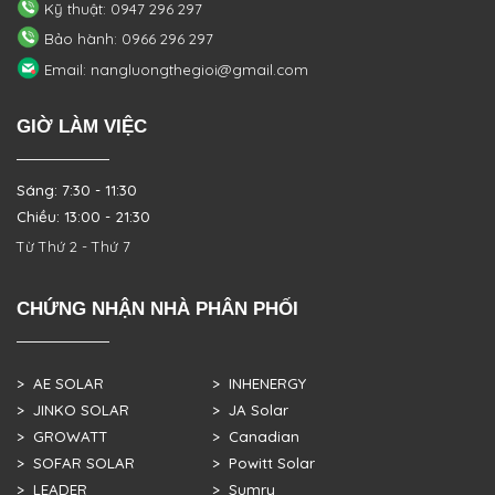
Kỹ thuật: 0947 296 297
Bảo hành: 0966 296 297
Email: nangluongthegioi@gmail.com
GIỜ LÀM VIỆC
Sáng: 7:30 - 11:30
Chiều: 13:00 - 21:30
Từ Thứ 2 - Thứ 7
CHỨNG NHẬN NHÀ PHÂN PHỐI
> AE SOLAR
> INHENERGY
> JINKO SOLAR
> JA Solar
> GROWATT
> Canadian
> SOFAR SOLAR
> Powitt Solar
> LEADER
> Sumry