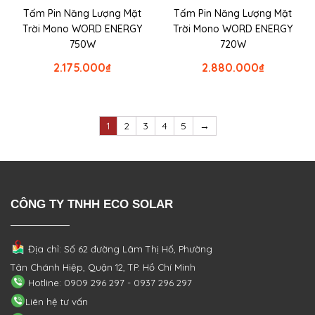
Tấm Pin Năng Lượng Mặt
Tấm Pin Năng Lượng Mặt
Trời Mono WORD ENERGY
Trời Mono WORD ENERGY
750W
720W
2.175.000
₫
2.880.000
₫
1
2
3
4
5
→
CÔNG TY TNHH ECO SOLAR
Địa chỉ: Số 62 đường Lâm Thị Hố, Phường
Tân Chánh Hiệp, Quận 12, TP. Hồ Chí Minh
Hotline: 0909 296 297 - 0937 296 297
Liên hệ tư vấn