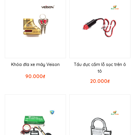
Khóa đĩa xe máy Veison
Tẩu đực cắm lỗ sạc trên ô
tô
90.000
₫
20.000
₫