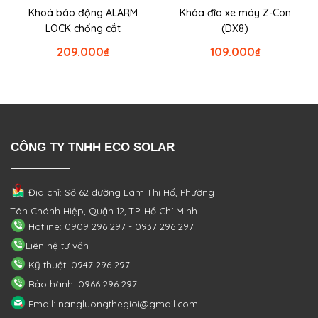
Khoá báo động ALARM
Khóa đĩa xe máy Z-Con
LOCK chống cắt
(DX8)
209.000
₫
109.000
₫
CÔNG TY TNHH ECO SOLAR
Địa chỉ: Số 62 đường Lâm Thị Hố, Phường
Tân Chánh Hiệp, Quận 12, TP. Hồ Chí Minh
Hotline: 0909 296 297 - 0937 296 297
Liên hệ tư vấn
Kỹ thuật: 0947 296 297
Bảo hành: 0966 296 297
Email: nangluongthegioi@gmail.com