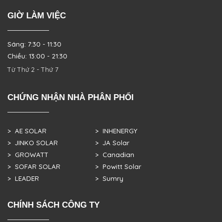
GIỜ LÀM VIỆC
Sáng: 7:30 - 11:30
Chiều: 13:00 - 21:30
Từ Thứ 2 - Thứ 7
CHỨNG NHẬN NHÀ PHÂN PHỐI
> AE SOLAR
> INHENERGY
> JINKO SOLAR
> JA Solar
> GROWATT
> Canadian
> SOFAR SOLAR
> Powitt Solar
> LEADER
> Sumry
CHÍNH SÁCH CÔNG TY