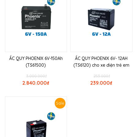
ẮC QUY PHOENIX 6V-150Ah
ẮC QUY PHOENIX 6V- 12AH
(TS61500)
(TS6120) cho xe điện trẻ em
3.000.000
₫
253.000
₫
2.840.000
₫
239.000
₫
Sale