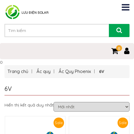
0
0
Trang chủ
Ắc quy
Ắc Quy Phoenix
6V
6V
Hiển thị kết quả duy nhất
Sale
Sale