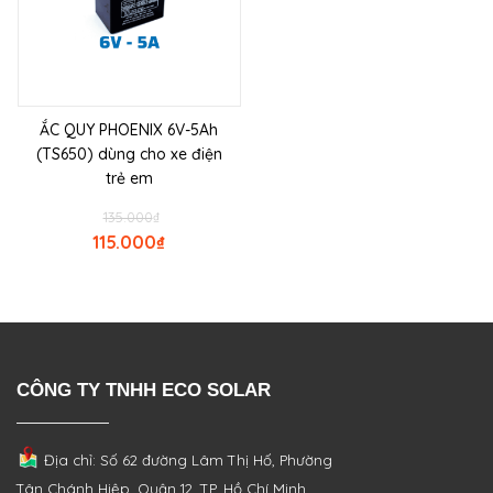
ẮC QUY PHOENIX 6V-5Ah
(TS650) dùng cho xe điện
trẻ em
135.000
₫
115.000
₫
CÔNG TY TNHH ECO SOLAR
Địa chỉ: Số 62 đường Lâm Thị Hố, Phường
Tân Chánh Hiệp, Quận 12, TP. Hồ Chí Minh