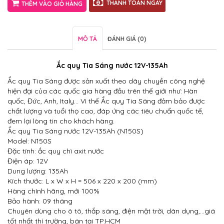
THANH TOÁN NGAY
THÊM VÀO GIỎ HÀNG
MÔ TẢ
ĐÁNH GIÁ (0)
Ắc quy Tia Sáng nước 12V-135Ah
Ắc quy Tia Sáng được sản xuất theo dây chuyền công nghệ
hiện đại của các quốc gia hàng đầu trên thế giới như: Hàn
quốc, Đức, Anh, Italy… Vì thế Ắc quy Tia Sáng đảm bảo được
chất lượng và tuổi thọ cao, đáp ứng các tiêu chuẩn quốc tế,
đem lại lòng tin cho khách hàng.
Ắc quy Tia Sáng nước 12V-135Ah (N150S)
Model: N150S
Đặc tính: ắc quy chì axit nước
Điện áp: 12V
Dung lượng: 135Ah
Kích thước: L x W x H = 506 x 220 x 200 (mm)
Hàng chính hãng, mới 100%
Bảo hành: 09 tháng
Chuyên dùng cho ô tô, thắp sáng, điện mặt trời, dân dụng,…giá
tốt nhất thị trường, bán tại TP.HCM