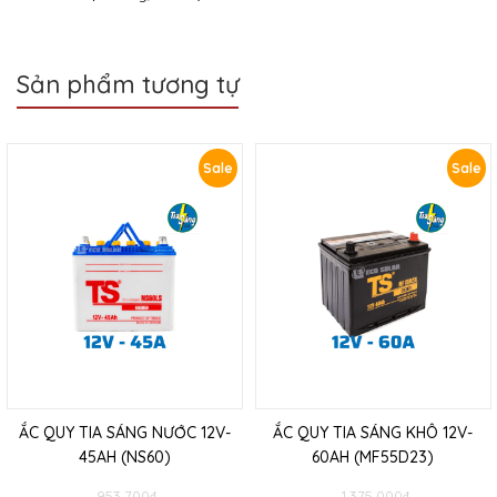
Sản phẩm tương tự
Sale
Sale
ẮC QUY TIA SÁNG NƯỚC 12V-
ẮC QUY TIA SÁNG KHÔ 12V-
45AH (NS60)
60AH (MF55D23)
953.700
₫
1.375.000
₫