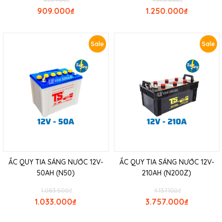
909.000
₫
1.250.000
₫
Sale
Sale
ẮC QUY TIA SÁNG NƯỚC 12V-
ẮC QUY TIA SÁNG NƯỚC 12V-
50AH (N50)
210AH (N200Z)
1.083.500
₫
4.137.100
₫
1.033.000
₫
3.757.000
₫