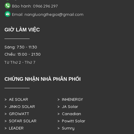
Bảo hành: 0966 296 297
Email: nangluongthegioi@gmail.com
GIỜ LÀM VIỆC
Sáng: 7:30 - 11:30
Chiều: 13:00 - 21:30
Từ Thứ 2 - Thứ 7
CHỨNG NHẬN NHÀ PHÂN PHỐI
> AE SOLAR
> INHENERGY
> JINKO SOLAR
> JA Solar
> GROWATT
> Canadian
> SOFAR SOLAR
> Powitt Solar
> LEADER
> Sumry