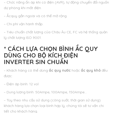
– Chức năng ổn áp khi có điện (AVR), tự động chuyển đổi nguồn
dự phòng khi mất điện.
– Ắcquy gắn ngoài và có thể mở rộng.
– Chi phí vận hành thấp.
– Tiêu chuẩn chất lượng của Châu Âu CE, FC và hệ thống quản
lý chất lượng ISO 9001.
* CÁCH LỰA CHỌN BÌNH ẮC QUY
DÙNG CHO BỘ KÍCH ĐIỆN
INVERTER SIN CHUẨN
– Khách hàng có thể dùng
ắc quy nước
hoặc
ắc quy khô
đều
được:
– Điện áp bình: 12 vol
– Dung lượng bình: 50Ampe, 100Ampe, 150Ampe…
– Tùy theo nhu cầu sử dụng (công suất, thời gian sử dụng)
khách hàng lựa chọn loại bình hợp lý, chúng tôi sẽ tư vấn chi
tiết cho khách hàng.