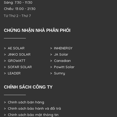
Sáng: 7:30 - 11:30
Chiều: 13:00 - 21:30
Từ Thứ 2 - Thứ 7
CHỨNG NHẬN NHÀ PHÂN PHỐI
> AE SOLAR
> INHENERGY
> JINKO SOLAR
> JA Solar
> GROWATT
> Canadian
> SOFAR SOLAR
> Powitt Solar
> LEADER
> Sumry
CHÍNH SÁCH CÔNG TY
> Chính sách bán hàng
> Chính sách bảo hành và đổi trả
> Chính sách bảo mật thông tin