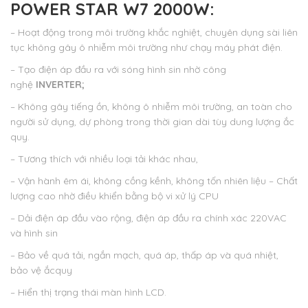
POWER STAR W7 2000W:
– Hoạt động trong môi trường khắc nghiệt, chuyên dụng sài liên
tục không gây ô nhiễm môi trường như chạy máy phát điện.
– Tạo điện áp đầu ra với sóng hình sin nhờ công
nghệ
INVERTER;
– Không gây tiếng ồn, không ô nhiễm môi trường, an toàn cho
người sử dụng, dự phòng trong thời gian dài tùy dung lượng ắc
quy.
– Tương thích với nhiều loại tải khác nhau,
– Vận hành êm ái, không cồng kềnh, không tốn nhiên liệu – Chất
lượng cao nhờ điều khiển bằng bộ vi xử lý CPU
– Dải điện áp đầu vào rộng, điện áp đầu ra chính xác 220VAC
và hình sin
– Bảo về quá tải, ngắn mạch, quá áp, thấp áp và quá nhiệt,
bảo vệ ắcquy
– Hiển thị trạng thái màn hình LCD.