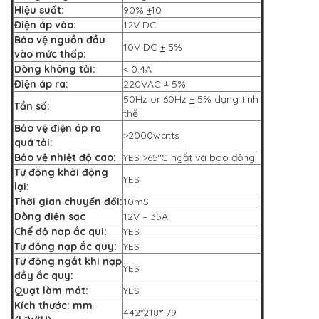
Hiệu suất:
90%
+
10
Điện áp vào:
12V DC
Bảo vệ nguồn đầu
10V DC
+
5%
vào mức thấp:
Dòng không tải:
< 0.4A
Điện áp ra:
220VAC ± 5%
50Hz or 60Hz
+
5% dạng tinh
Tần số:
thể
Bảo vệ điện áp ra
>2000watts
quá tải:
Bảo vệ nhiệt độ cao:
YES >65°C ngắt và báo động
Tự động khởi động
YES
lại:
Thời gian chuyển đổi:
10mS
Dòng điện sạc
12V – 35A
Chế độ nạp ắc qui:
YES
Tự động nạp ắc quy:
YES
Tự động ngắt khi nạp
YES
đầy ắc quy:
Quạt làm mát:
YES
Kích thước: mm
442*218*179