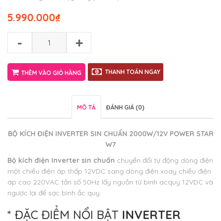
5.990.000
₫
-
+
THANH TOÁN NGAY
THÊM VÀO GIỎ HÀNG
MÔ TẢ
ĐÁNH GIÁ (0)
BỘ KÍCH ĐIỆN INVERTER SIN CHUẨN 2000W/12V POWER STAR
W7
Bộ kích điện Inverter sin chuẩn
chuyển đổi tự động dòng điện
một chiều điện áp thấp 12VDC sang dòng điện xoay chiều điện
áp cao 220VAC tần số 50Hz lấy nguồn từ bình acquy 12VDC và
ngược lại để sạc bình ắc quy.
* ĐẶC ĐIỂM NỔI BẬT
INVERTER