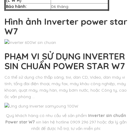
(L*W*H)
Bảo hành:
06 tháng
Hình ảnh
Inverter power star
W7
PHẠM VI SỬ DỤNG
INVERTER
SIN CHUẨN POWER STAR W7
Có thể sử dụng cho thắp sáng, tivi, dàn CD, Video, dàn máy vi
tính, tổng đài điện thoại, máy fax, máy khâu công nghiệp, máy
khoan, quạt máy, máy hàn, máy bơm nước, hoặc Công ty, cao
ốc văn phòng …
​Quý khách hàng có nhu cầu về sản phẩm
Inverter sin chuẩn
Power star W7
xin liên hệ hotline 0909 296 297 hoặc đại lý gần
nhất để được hỗ trợ, tư vấn miễn phí.