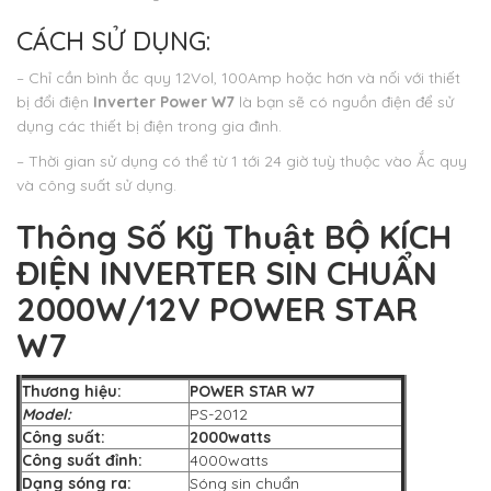
CÁCH SỬ DỤNG:
– Chỉ cần bình ắc quy 12Vol, 100Amp hoặc hơn và nối với thiết
bị đổi điện
Inverter Power W7
là bạn sẽ có nguồn điện để sử
dụng các thiết bị điện trong gia đình.
– Thời gian sử dụng có thể từ 1 tới 24 giờ tuỳ thuộc vào Ắc quy
và công suất sử dụng.
Thông Số Kỹ Thuật
BỘ KÍCH
ĐIỆN INVERTER SIN CHUẨN
2000W/12V POWER STAR
W7
Thương hiệu:
POWER STAR W7
Model:
PS-2012
Công suất:
2000watts
Công suất đỉnh:
4000watts
Dạng sóng ra:
Sóng sin chuẩn