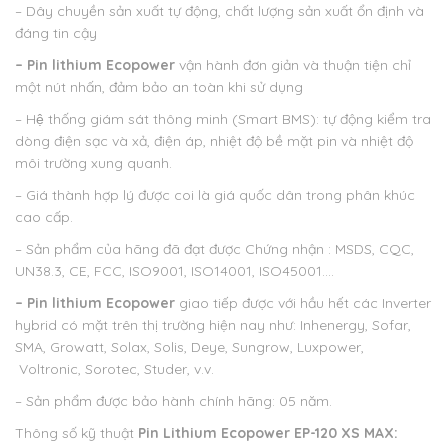
– Dây chuyền sản xuất tự động, chất lượng sản xuất ổn định và
đáng tin cậy
– Pin lithium Ecopower
vận hành đơn giản và thuận tiện chỉ
một nút nhấn, đảm bảo an toàn khi sử dụng
– Hệ thống giám sát thông minh (Smart BMS): tự động kiểm tra
dòng điện sạc và xả, điện áp, nhiệt độ bề mặt pin và nhiệt độ
môi trường xung quanh.
– Giá thành hợp lý được coi là giá quốc dân trong phân khúc
cao cấp.
– Sản phẩm của hãng đã đạt được Chứng nhận : MSDS, CQC,
UN38.3, CE, FCC, ISO9001, ISO14001, ISO45001….
– Pin lithium Ecopower
giao tiếp được với hầu hết các Inverter
hybrid có mặt trên thị trường hiện nay như: Inhenergy, Sofar,
SMA, Growatt, Solax, Solis, Deye, Sungrow, Luxpower,
Voltronic, Sorotec, Studer, v.v.
– Sản phẩm được bảo hành chính hãng: 05 năm.
Thông số kỹ thuật
Pin Lithium Ecopower EP-120 XS MAX: