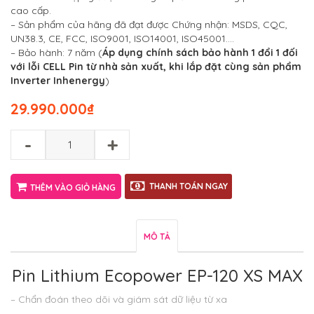
cao cấp.
– Sản phẩm của hãng đã đạt được Chứng nhận: MSDS, CQC,
UN38.3, CE, FCC, ISO9001, ISO14001, ISO45001….
– Bảo hành: 7 năm (
Áp dụng chính sách bảo hành 1 đổi 1 đối
với lỗi CELL Pin từ nhà sản xuất, khi lắp đặt cùng sản phẩm
Inverter Inhenergy
)
29.990.000
₫
-
+
THANH TOÁN NGAY
THÊM VÀO GIỎ HÀNG
MÔ TẢ
Pin Lithium Ecopower EP-120 XS MAX
– Chẩn đoán theo dõi và giám sát dữ liệu từ xa