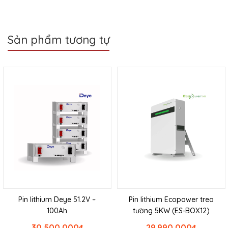
Sản phẩm tương tự
Pin lithium Deye 51.2V –
Pin lithium Ecopower treo
100Ah
tường 5KW (ES-BOX12)
30.500.000
₫
29.990.000
₫