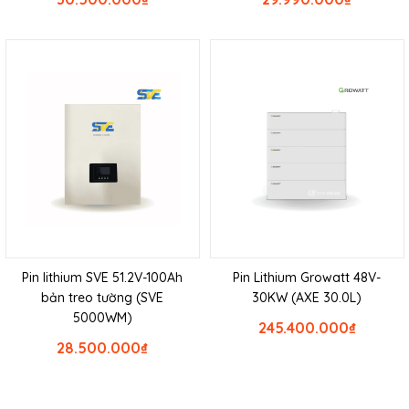
Pin lithium SVE 51.2V-100Ah
Pin Lithium Growatt 48V-
bản treo tường (SVE
30KW (AXE 30.0L)
5000WM)
245.400.000
₫
28.500.000
₫