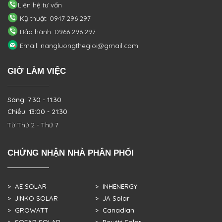
Liên hệ tư vấn
Kỹ thuật: 0947 296 297
Bảo hành: 0966 296 297
Email: nangluongthegioi@gmail.com
GIỜ LÀM VIỆC
Sáng: 7:30 - 11:30
Chiều: 13:00 - 21:30
Từ Thứ 2 - Thứ 7
CHỨNG NHẬN NHÀ PHÂN PHỐI
> AE SOLAR
> INHENERGY
> JINKO SOLAR
> JA Solar
> GROWATT
> Canadian
> SOFAR SOLAR
> Powitt Solar