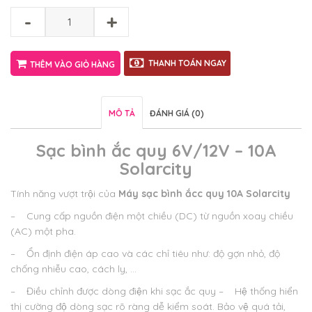
-
+
THANH TOÁN NGAY
THÊM VÀO GIỎ HÀNG
MÔ TẢ
ĐÁNH GIÁ (0)
Sạc bình ắc quy 6V/12V – 10A
Solarcity
Tính năng vượt trội của
Máy sạc bình ắcc quy 10A Solarcity
– Cung cấp nguồn điện một chiều (DC) từ nguồn xoay chiều
(AC) một pha.
– Ổn định điện áp cao và các chỉ tiêu như: độ gợn nhỏ, độ
chống nhiễu cao, cách ly, …
– Điều chỉnh được dòng điện khi sạc ắc quy
– Hệ thống hiển
thị cường độ dòng sạc rõ ràng dễ kiểm soát. Bảo vệ quá tải,