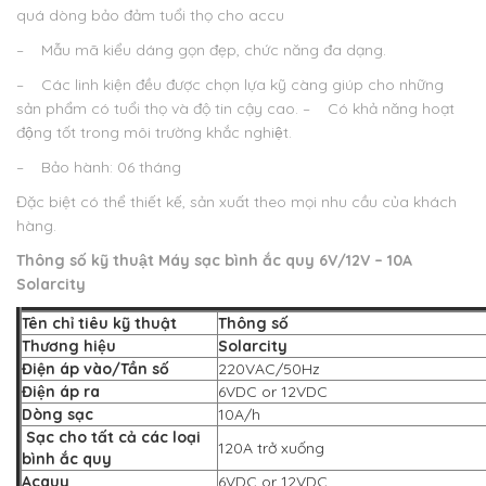
quá dòng bảo đảm tuổi thọ cho accu
– Mẫu mã kiểu dáng gọn đẹp, chức năng đa dạng.
– Các linh kiện đều được chọn lựa kỹ càng giúp cho những
sản phẩm có tuổi thọ và độ tin cậy cao.
– Có khả năng hoạt
động tốt trong môi trường khắc nghiệt.
– Bảo hành: 06 tháng
Đặc biệt có thể thiết kế, sản xuất theo mọi nhu cầu của khách
hàng.
Thông số kỹ thuật
Máy sạc bình ắc quy 6V/12V –
10A
Solarcity
Tên chỉ tiêu kỹ thuật
Thông số
Thương hiệu
Solarcity
Điện áp vào/Tần số
220VAC/50Hz
Điện áp ra
6VDC or 12VDC
Dòng sạc
10A/h
Sạc cho tất cả các loại
120A trở xuống
bình ắc quy
Acquy
6VDC or 12VDC