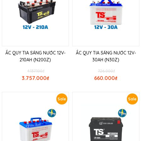
ẮC QUY TIA SÁNG NƯỚC 12V-
ẮC QUY TIA SÁNG NƯỚC 12V-
210AH (N200Z)
30AH (N30Z)
4.137.100
₫
726.000
₫
3.757.000
₫
660.000
₫
Sale
Sale