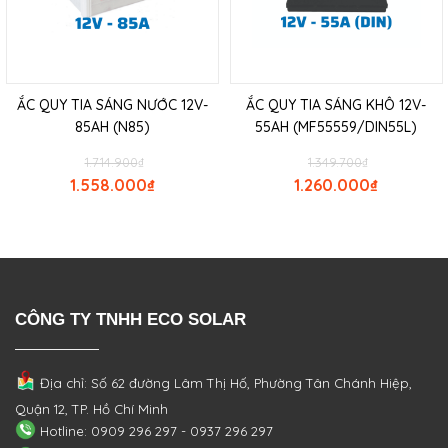
ẮC QUY TIA SÁNG NƯỚC 12V-
ẮC QUY TIA SÁNG KHÔ 12V-
85AH (N85)
55AH (MF55559/DIN55L)
1.714.900
₫
1.349.700
₫
1.558.000
₫
1.260.000
₫
CÔNG TY TNHH ECO SOLAR
Địa chỉ: Số 62 đường Lâm Thị Hố, Phường
Tân Chánh Hiệp,
Quận 12, TP. Hồ Chí Minh
Hotline: 0909 296 297 - 0937 296 297