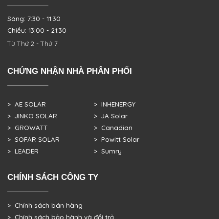
Sáng: 7:30 - 11:30
Chiều: 13:00 - 21:30
Từ Thứ 2 - Thứ 7
CHỨNG NHẬN NHÀ PHÂN PHỐI
> AE SOLAR
> INHENERGY
> JINKO SOLAR
> JA Solar
> GROWATT
> Canadian
> SOFAR SOLAR
> Powitt Solar
> LEADER
> Sumry
CHÍNH SÁCH CÔNG TY
> Chính sách bán hàng
> Chính sách bảo hành và đổi trả