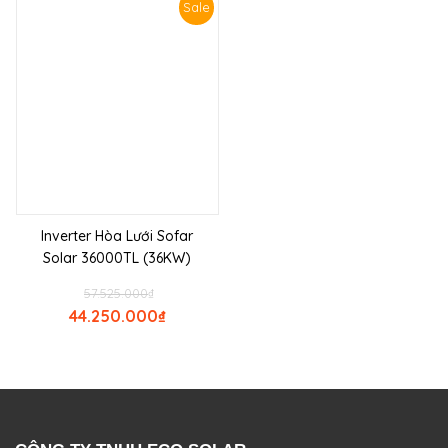
Sale
Inverter Hòa Lưới Sofar
Solar 36000TL (36KW)
57.525.000
₫
44.250.000
₫