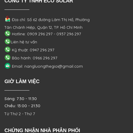
CÔNG TY TNHH ECO SOLAR
Địa chỉ: Số 62 đường Lâm Thị Hố, Phường
Tân Chánh Hiệp, Quận 12, TP. Hồ Chí Minh
Hotline: 0909 296 297 - 0937 296 297
Liên hệ tư vấn
Kỹ thuật: 0947 296 297
Bảo hành: 0966 296 297
Email: nangluongthegioi@gmail.com
GIỜ LÀM VIỆC
Sáng: 7:30 - 11:30
Chiều: 13:00 - 21:30
Từ Thứ 2 - Thứ 7
CHỨNG NHẬN NHÀ PHÂN PHỐI