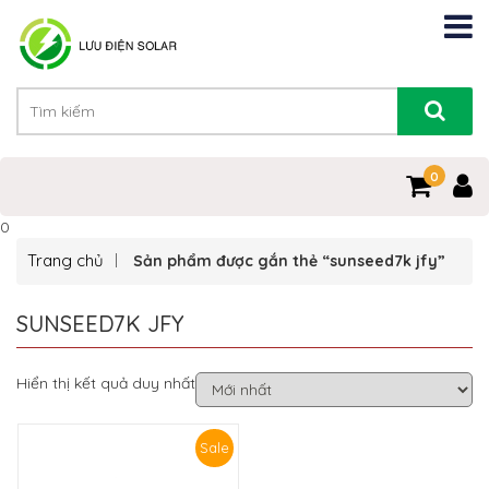
0
0
Trang chủ
Sản phẩm được gắn thẻ “sunseed7k jfy”
SUNSEED7K JFY
Hiển thị kết quả duy nhất
Sale