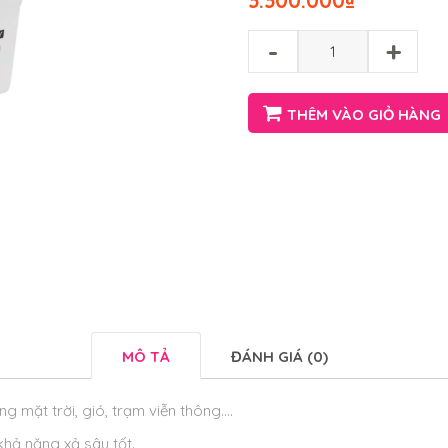
3.300.000
₫
-
+
THÊM VÀO GIỎ HÀNG
MÔ TẢ
ĐÁNH GIÁ (0)
g mặt trời, gió, trạm viễn thông….
khả năng xả sâu tốt.