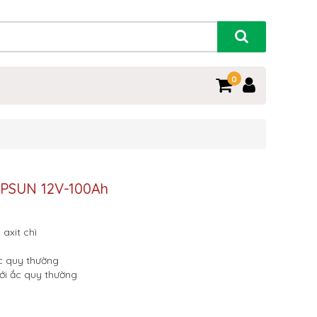
0
OPSUN 12V-100Ah
 axit chì
ắc quy thường
với ắc quy thường