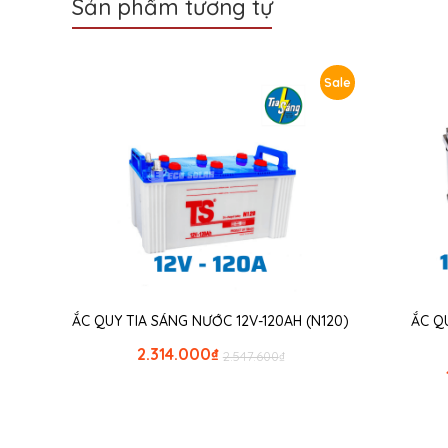
Sản phẩm tương tự
Sale
ẮC QUY TIA SÁNG NƯỚC 12V-120AH (N120)
ẮC Q
2.314.000
₫
2.547.600
₫