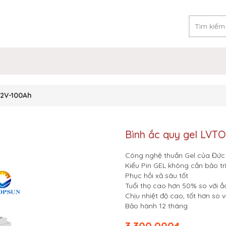
12V-100Ah
Bình ắc quy gel LVT
Công nghệ thuần Gel của Đức
Kiểu Pin GEL không cần bảo trì
Phục hồi xả sâu tốt
Tuổi thọ cao hơn 50% so với 
Chịu nhiệt độ cao, tốt hơn so 
Bảo hành 12 tháng