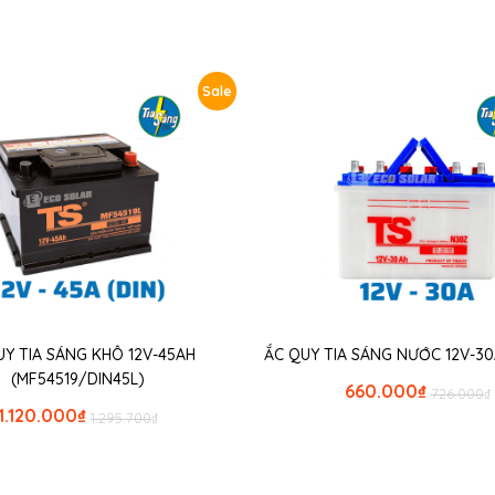
Sale
UY TIA SÁNG KHÔ 12V-45AH
ẮC QUY TIA SÁNG NƯỚC 12V-30
(MF54519/DIN45L)
660.000
₫
726.000
₫
1.120.000
₫
1.295.700
₫