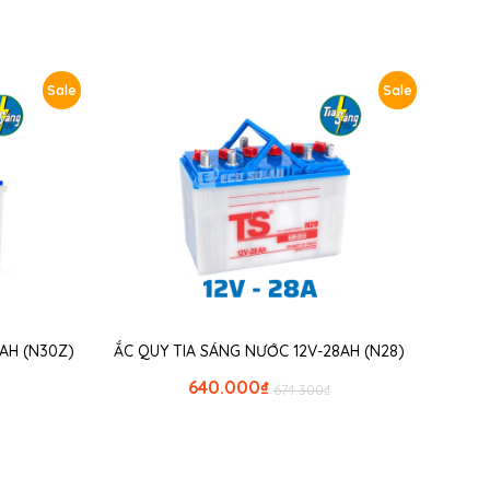
Sale
Sale
AH (N30Z)
ẮC QUY TIA SÁNG NƯỚC 12V-28AH (N28)
640.000
₫
674.300
₫