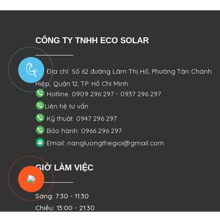
CÔNG TY TNHH ECO SOLAR
Địa chỉ: Số 62 đường Lâm Thị Hố, Phường
Tân Chánh
Hiệp, Quận 12, TP. Hồ Chí Minh
Hotline: 0909 296 297 - 0937 296 297
Liên hệ tư vấn
Kỹ thuật: 0947 296 297
Bảo hành: 0966 296 297
Email: nangluongthegioi@gmail.com
GIỜ LÀM VIỆC
Sáng: 7:30 - 11:30
Chiều: 13:00 - 21:30