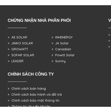
CHỨNG NHẬN NHÀ PHÂN PHỐI
V
>
> AE SOLAR
> INHENERGY
>
> JINKO SOLAR
> JA Solar
>
> GROWATT
> Canadian
> SOFAR SOLAR
> Powitt Solar
> LEADER
> Sumry
CHÍNH SÁCH CÔNG TY
> Chính sách bán hàng
> Chính sách bảo hành và đổi trả
> Chính sách bảo mật thông tin
> Thông tin chuyển khoản