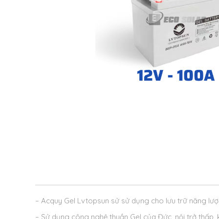
– Acquy Gel Lvtopsun sử sử dụng cho lưu trữ năng lượn
– Sử dụng công nghệ thuần Gel của Đức, nội trở thấp, 