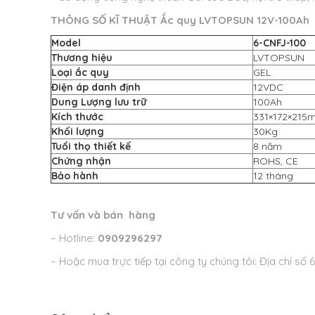
THÔNG SỐ KĨ THUẬT Ắc quy LVTOPSUN 12V-100Ah
Model
6-CNFJ-100
Thương hiệu
LVTOPSUN
Loại ắc quy
GEL
Điện áp danh định
12VDC
Dung Lượng lưu trữ
100Ah
Kích thước
331×172×215
Khối lượng
30Kg
Tuổi thọ thiết kế
8 năm
Chứng nhận
ROHS, CE
Bảo hành
12 tháng
Tư vấn và bán hàng
– Hotline:
0909296297
– Hoặc mua trực tiếp tại công ty chúng tôi: Địa chỉ s